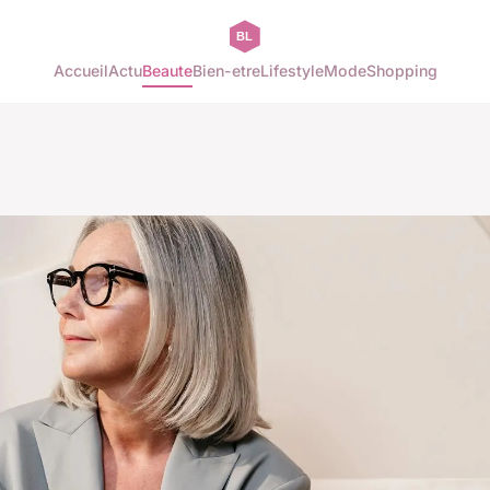
Accueil
Actu
Beaute
Bien-etre
Lifestyle
Mode
Shopping