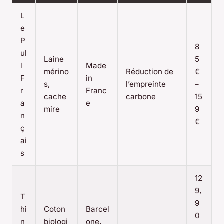
L
e
P
8
ul
Laine
5
l
Made
mérino
Réduction de
€
F
in
s,
l’empreinte
–
r
Franc
cache
carbone
15
a
e
mire
9
n
€
ç
ai
s
12
9,
T
9
hi
Coton
Barcel
0
n
biologi
one,