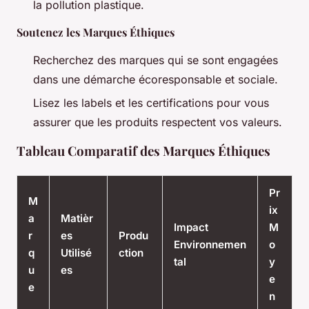
la pollution plastique.
Soutenez les Marques Éthiques
Recherchez des marques qui se sont engagées
dans une démarche écoresponsable et sociale.
Lisez les labels et les certifications pour vous
assurer que les produits respectent vos valeurs.
Tableau Comparatif des Marques Éthiques
Pr
M
ix
a
Matièr
Impact
M
r
es
Produ
Environnemen
o
q
Utilisé
ction
tal
y
u
es
e
e
n