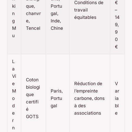
Conditions de
€
ki
que,
Portu
travail
–
n
chanvr
gal,
équitables
14
g
e,
Inde,
9,
M
Tencel
Chine
9
u
0
€
L
a
Vi
Coton
e
Réduction de
V
biologi
M
Paris,
l’empreinte
ar
que
o
Portu
carbone, dons
ia
certifi
d
gal
à des
bl
é
e
associations
e
GOTS
r
n