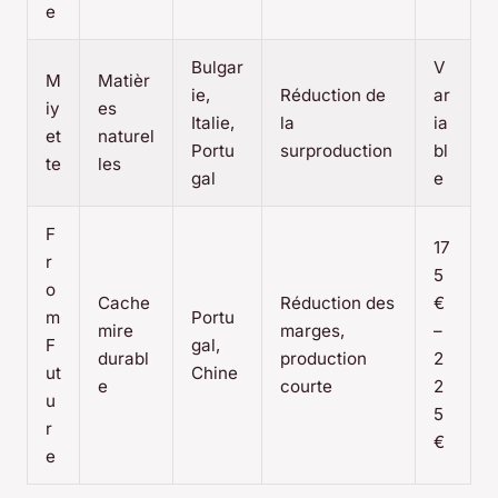
e
Bulgar
V
M
Matièr
ie,
Réduction de
ar
iy
es
Italie,
la
ia
et
naturel
Portu
surproduction
bl
te
les
gal
e
F
17
r
5
o
Cache
Réduction des
€
m
Portu
mire
marges,
–
F
gal,
durabl
production
2
ut
Chine
e
courte
2
u
5
r
€
e