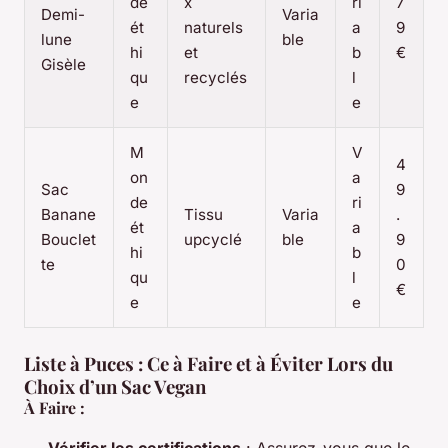
de
x
ri
7
Demi-
Varia
ét
naturels
a
9
lune
ble
hi
et
b
€
Gisèle
qu
recyclés
l
e
e
M
V
4
on
a
Sac
9
de
ri
Banane
Tissu
Varia
.
ét
a
Bouclet
upcyclé
ble
9
hi
b
te
0
qu
l
€
e
e
Liste à Puces : Ce à Faire et à Éviter Lors du
Choix d’un Sac Vegan
À Faire :