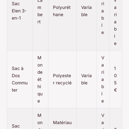
La
v
Sac
ri
m
Polyurét
Varia
a
Elen 3-
a
be
hane
ble
ri
en-1
b
rt
a
l
b
e
l
e
M
V
on
a
Sac à
1
de
ri
Dos
Polyeste
Varia
0
ét
a
Commu
r recyclé
ble
5
hi
b
ter
€
qu
l
e
e
M
V
on
Matériau
a
Sac