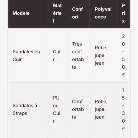
Mat
P
Conf
Polyval
Modèle
érie
ri
ort
ence
l
x
2
Très
0
Robe,
Sandales en
Cui
conf
-
jupe,
Cuir
r
ortab
5
jean
le
0
€
1
PU
5
Conf
Robe,
Sandales à
ou
-
ortab
jupe,
Straps
Cui
3
le
jean
r
0
€