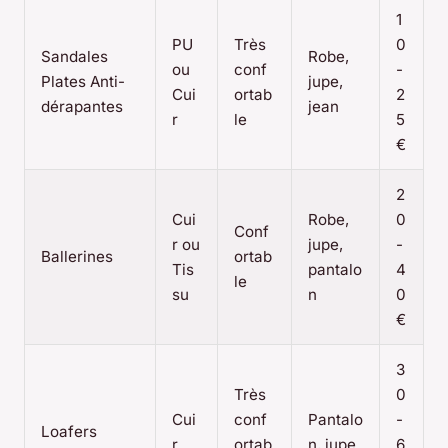
1
PU
Très
0
Sandales
Robe,
ou
conf
-
Plates Anti-
jupe,
Cui
ortab
2
dérapantes
jean
r
le
5
€
2
Cui
Robe,
0
Conf
r ou
jupe,
-
Ballerines
ortab
Tis
pantalo
4
le
su
n
0
€
3
Très
0
Cui
conf
Pantalo
-
Loafers
r
ortab
n, jupe
6