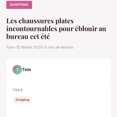
SHOPPING
Les chaussures plates
incontournables pour éblouir au
bureau cet été
Tom
•
10 février 2025
•
5 min de lecture
Tom
T
TAGS
Shopping