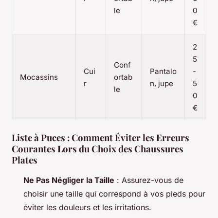
le
0
€
2
5
Conf
Cui
Pantalo
-
Mocassins
ortab
r
n, jupe
5
le
0
€
Liste à Puces : Comment Éviter les Erreurs
Courantes Lors du Choix des Chaussures
Plates
Ne Pas Négliger la Taille
: Assurez-vous de
choisir une taille qui correspond à vos pieds pour
éviter les douleurs et les irritations.