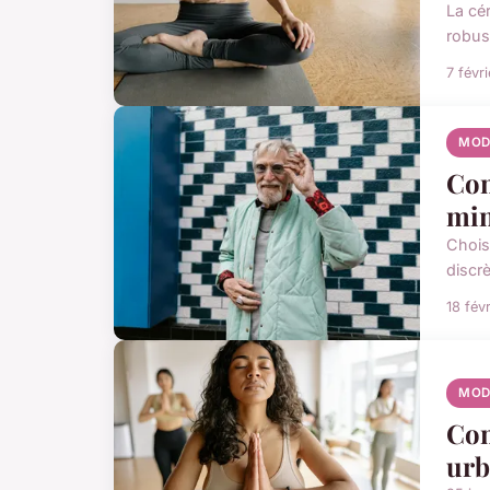
La cé
robus
7 févr
MOD
Com
min
Chois
discr
18 fév
MOD
Com
urb