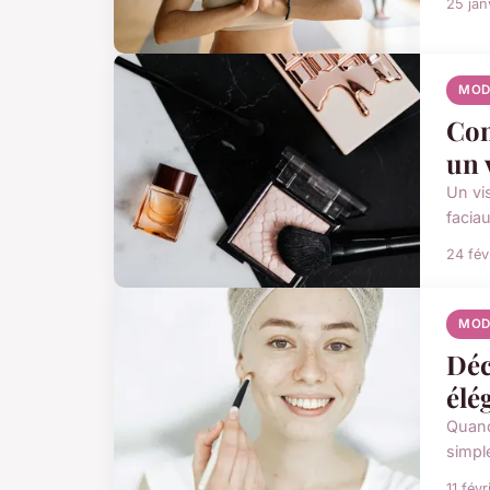
25 jan
MOD
Com
un 
Un vi
facia
24 fév
MOD
Déc
élé
Quand
simpl
11 fév