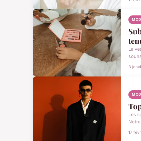
MOD
Sub
ten
La ve
souhai
3 janv
MOD
Top
Les s
Notre
17 fév