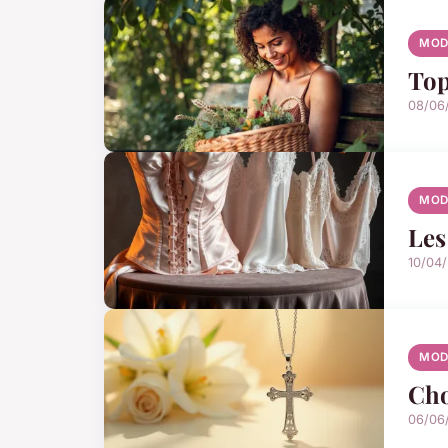
MOD
Top
08/06
MOD
Les
10/04
MOD
Cho
06/06