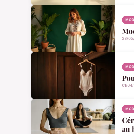
MOD
Mod
28/05
MOD
Pou
01/04
MOD
Cér
au 