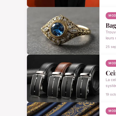
MOD
Bag
Trouv
leurs 
25 se
MOD
Cei
La ce
systèm
19 oct
MOD