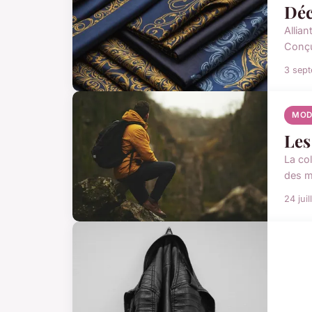
Déc
Allia
Conçus
3 sep
MOD
Les
La co
des m
24 jui