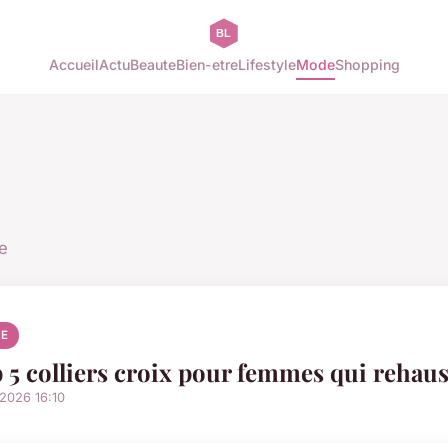
Accueil
Actu
Beaute
Bien-etre
Lifestyle
Mode
Shopping
e
E
 5 colliers croix pour femmes qui rehaus
2026 16:10