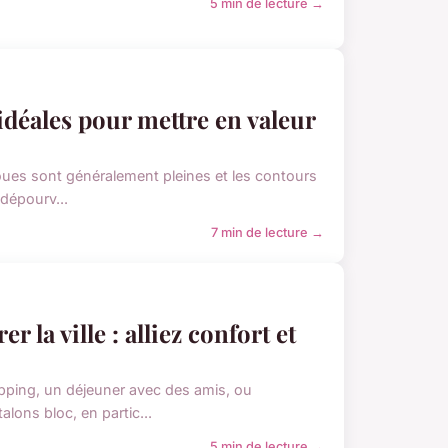
5 min de lecture →
idéales pour mettre en valeur
joues sont généralement pleines et les contours
 dépourv...
7 min de lecture →
 la ville : alliez confort et
opping, un déjeuner avec des amis, ou
lons bloc, en partic...
5 min de lecture →