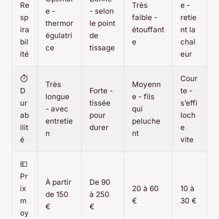
Re
Très
e -
e -
- selon
sp
faible -
retie
thermor
le point
ira
étouffant
nt la
égulatri
de
bil
e
chal
ce
tissage
ité
eur
⏱️
Cour
Très
Moyenn
D
Forte -
te -
longue
e - fils
ur
tissée
s’effi
- avec
qui
ab
pour
loch
entretie
peluche
ilit
durer
e
n
nt
é
vite
💶
Pr
À partir
De 90
ix
20 à 60
10 à
de 150
à 250
m
€
30 €
€
€
oy