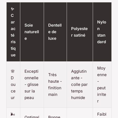
✨
C
ar
Nylo
Soie
Dentell
ac
Polyeste
n
naturell
e de
té
r satiné
stan
e
luxe
ris
dard
tiq
ue
Moy
🌸
Excepti
Agglutin
Très
enne
D
onnelle
ante -
haute -
-
ou
- glisse
colle par
finition
peut
ce
sur la
temps
main
irrite
ur
peau
humide
r
🌬️
Faibl
Optimal
Bonne